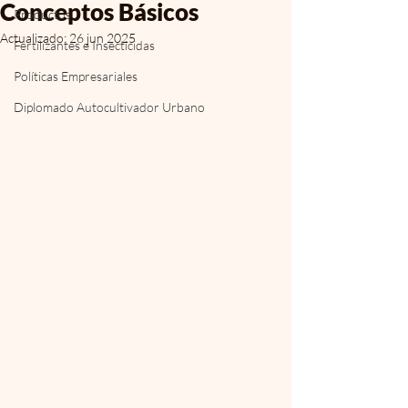
Conceptos Básicos
Productos
Actualizado:
26 jun 2025
Fertilizantes e Insecticidas
Políticas Empresariales
Diplomado Autocultivador Urbano