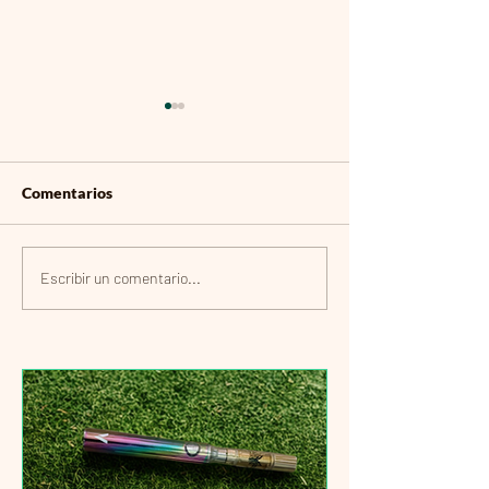
Comentarios
Introducción a la
Introducción al 
Escribir un comentario...
clonación
Cannabis