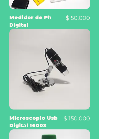
Precio
Medidor de Ph
$ 50.000
Digital
Precio
Microscopio Usb
$ 150.000
Digital 1600X