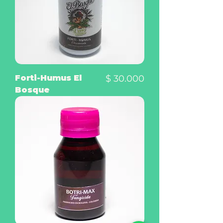
Precio
Forti-Humus El
$ 30.000
Bosque