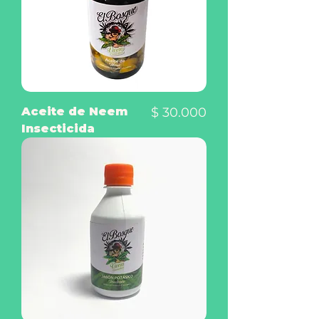
Precio
Aceite de Neem
$ 30.000
Insecticida