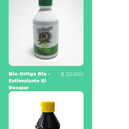
Precio
Bio-Ortiga Bio -
$ 30.000
Estimulante El
Bosque