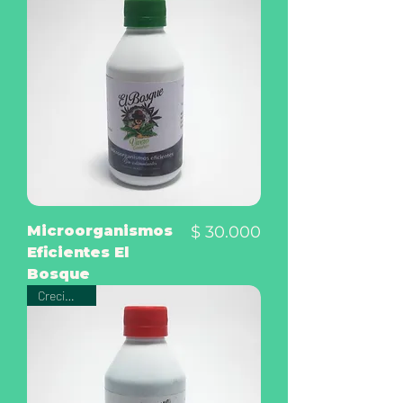
Precio
Microorganismos
$ 30.000
Eficientes El
Bosque
Crecimiento