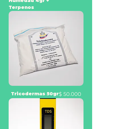
Humedad 4gr +
Terpenos
Precio
Tricodermas 50gr
$ 50.000