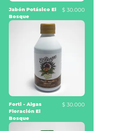
Precio
Jabón Potásico El
$ 30.000
Bosque
Precio
Forti - Algas
$ 30.000
Floración El
Bosque