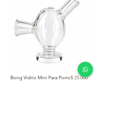
Precio
Bong Vidrio Mini Para Porro
$ 25.000
Pipa Otto Cristal 
Agregar al carrito
MÁS PRODUCTOS