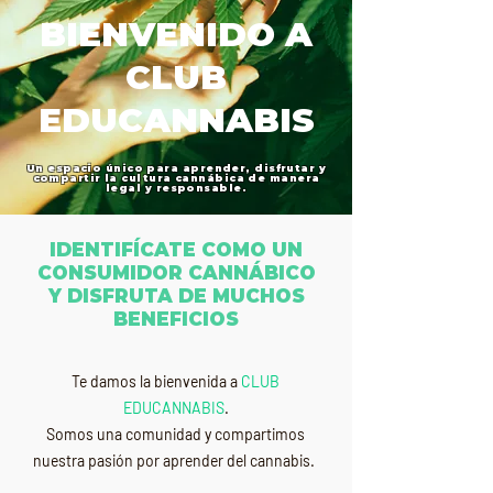
​BIENVENIDO A
CLUB
EDUCANNABIS
Un espacio único para aprender, disfrutar y
compartir la cultura cannábica de manera
legal y responsable.
IDENTIFÍCATE COMO UN
CONSUMIDOR CANNÁBICO
Y DISFRUTA DE MUCHOS
BENEFICIOS
Te damos la bienvenida a
CLUB
EDUCANNABIS
.
Somos una comunidad y compartimos
nuestra pasión por aprender del cannabis.