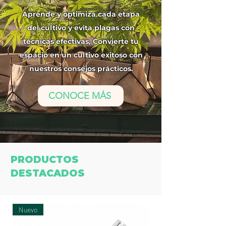
Aprende y optimiza cada etapa
del cultivo y evita plagas con
técnicas efectivas, Convierte tu
espacio en un cultivo exitoso con
nuestros consejos prácticos.
CONOCE MÁS
PRODUCTOS
DESTACADOS
Nuevo