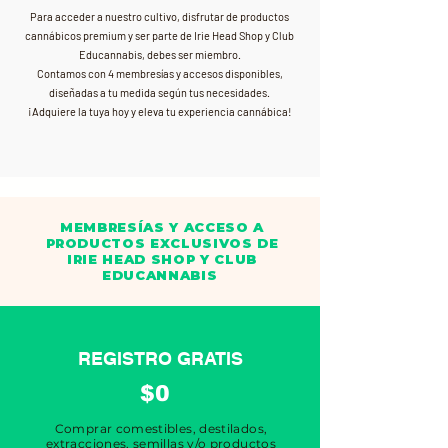
Para acceder a nuestro cultivo, disfrutar de productos
cannábicos premium y ser parte de Irie Head Shop y Club
Educannabis, debes ser miembro.
Contamos con 4 membresías y accesos disponibles,
diseñadas a tu medida según tus necesidades.
¡Adquiere la tuya hoy y eleva tu experiencia cannábica!
MEMBRESÍAS Y ACCESO A
PRODUCTOS EXCLUSIVOS DE
IRIE HEAD SHOP Y CLUB
EDUCANNABIS
REGISTRO GRATIS
$0
Comprar comestibles, destilados,
extracciones, semillas y/o productos