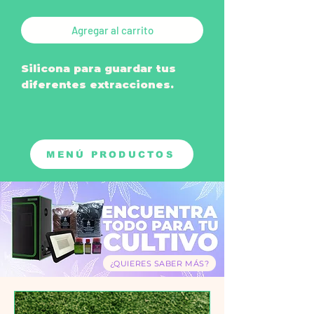
Agregar al carrito
Silicona para guardar tus
diferentes extracciones.
*Pregunta primero por
disponibilidad en tienda
física.
MENÚ PRODUCTOS
*Te llega color disponible.
¿QUIERES SABER MÁS?