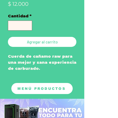
Precio
$ 12.000
Cantidad
*
Agregar al carrito
Cuerda de cañamo raw para
una mejor y sana experiencia
de carburado.
Medida: 3 mts.
MENÚ PRODUCTOS