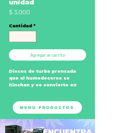
unidad
Precio
$ 3.000
Cantidad
*
Agregar al carrito
Discos de turba prensada
que al humedecerse se
hinchan y se convierte en
una pequeña maceta para
germinar semillas o hacer
esquejes.
MENÚ PRODUCTOS