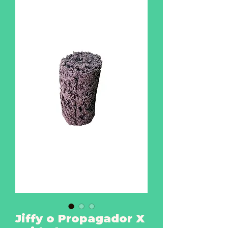
Jiffy o Propagador X