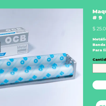
Maqu
# 9
$ 25.
Metáli
Banda 
Para l
1/4
Canti