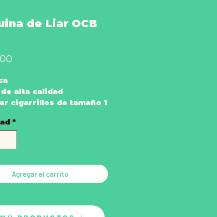
ina de Liar OCB
Precio
000
ca
de alta calidad
iar cigarrillos de tamaño 1
dad
*
Agregar al carrito