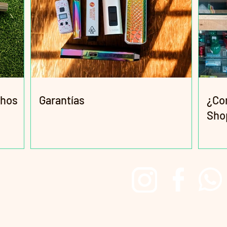
chos
Garantías
¿Co
Sho
Redes Sociales
Irie Head Shop Since 2017