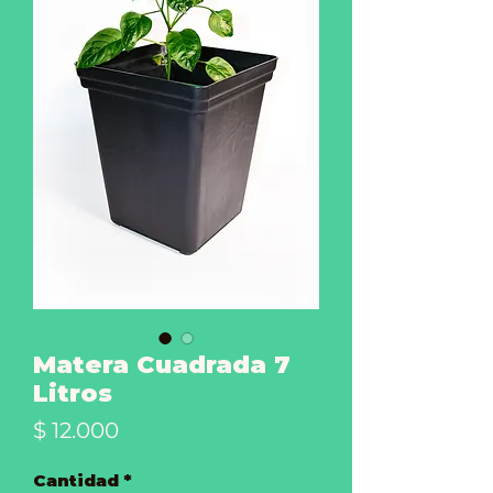
Matera Cuadrada 7
Litros
Precio
$ 12.000
Cantidad
*