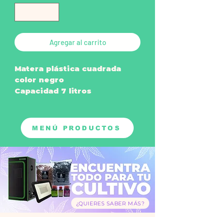
Agregar al carrito
Matera plástica cuadrada
color negro
Capacidad 7 litros
Con aberturas por debajo
que ayuda a drenar
MENÚ PRODUCTOS
¿QUIERES SABER MÁS?