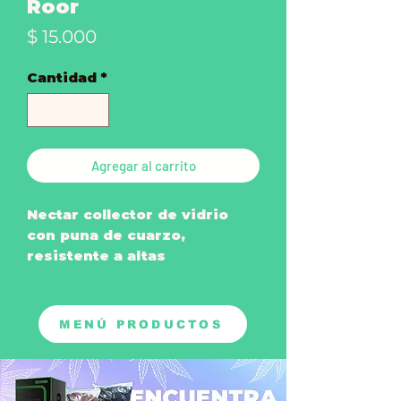
Roor
Precio
$ 15.000
Cantidad
*
Agregar al carrito
Nectar collector de vidrio
con puna de cuarzo,
resistente a altas
temperaturas
*Envíanos un mensaje para
MENÚ PRODUCTOS
acordar color