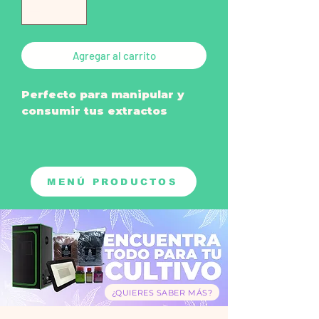
Agregar al carrito
Perfecto para manipular y
consumir tus extractos
*Te llega color disponible en
tienda física.
MENÚ PRODUCTOS
¿QUIERES SABER MÁS?