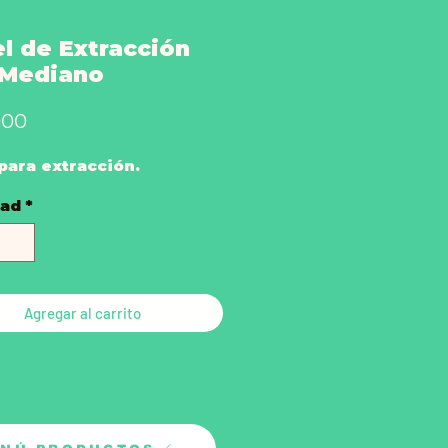
l de Extracción
 Mediano
Precio
000
para extracción.
dad
*
Agregar al carrito