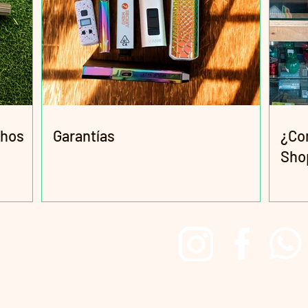
chos
Garantías
¿Co
Sho
Redes Sociales
Irie Head Shop Since 2017