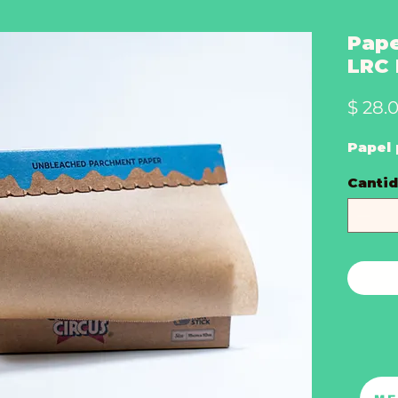
Pape
LRC
$ 28.
Papel 
Canti