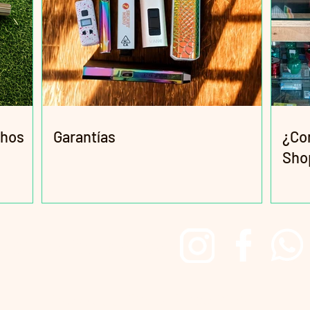
chos
Garantías
¿Co
Sho
Redes Sociales
Irie Head Shop Since 2017