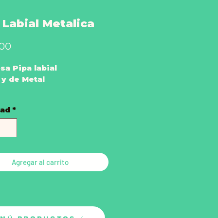
 Labial Metalica
Precio
000
a Pipa labial
 y de Metal
dad
*
nta primero por
bilidad en tienda física.
ga color disponible.
Agregar al carrito