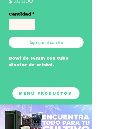
Precio
$ 20.000
Cantidad
*
Agregar al carrito
Bowl de 14mm con tubo
disufor de cristal.
*Preguntar primero por
MENÚ PRODUCTOS
disponibilidad en tienda
física.