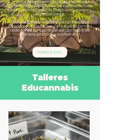
y evita plagas con técnicas efectivas,
Convierte tu espacio en un cultivo exitoso
con nuestros consejos prácticos y asesoría
especializada.
Conoce Educannabis y los talleres que
ofrecemos, diseñados para que aprendas
todo sobre cultivo legal de cannabis de
manera práctica y profesional.
CONOCE MÁS
Talleres
Educannabis